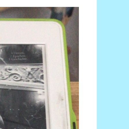
Neueste Beiträge
Rezension von Tokio Regen von
Yasmin Shakarami
Rezension Fourth Wing von Rebecca
Yarros!
Rezension Fallen Queen – ein Herz so
schwarz wie Ebenholz
Rezension von Bin Hexen geht in
Deckung!
Mein Lesemonat Juni
Meta
Anmelden