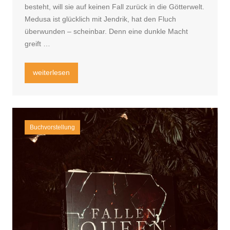
besteht, will sie auf keinen Fall zurück in die Götterwelt.
Medusa ist glücklich mit Jendrik, hat den Fluch
überwunden – scheinbar. Denn eine dunkle Macht
greift …
„Rezension Medusas Fluch – Götterschimmer“
weiterlesen
Buchvorstellung