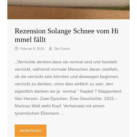
Rezension Solange Schnee vom Hi
mmel fällt
Februar 8, 2019
Der Fuchs
,,Verrückte denken,dass sie normal sind und handeln
verrückt, während normale Menschen daran zweifeln,
ob sie verrückt sein könnten und deswegen beginnen,
verrückt zu denken, ohne dies wirklich zu sein, den
eigentlich denken sie ja normal.‘‘ Kapitel 7 Klappentext:
Vier Herzen. Zwei Epochen. Eine Geschichte. 1915 –
Marinas Welt steht Kopf. Verheiratet mit einem
tyrannischen Ehemann …
„Rezension Solange Schnee vom Himmel fällt“
weiterlesen