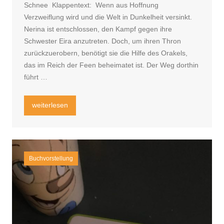
Schnee Klappentext: Wenn aus Hoffnung
Verzweiflung wird und die Welt in Dunkelheit versinkt.
Nerina ist entschlossen, den Kampf gegen ihre
Schwester Eira anzutreten. Doch, um ihren Thron
zurückzuerobern, benötigt sie die Hilfe des Orakels,
das im Reich der Feen beheimatet ist. Der Weg dorthin
führt …
„Rezension Fallen Queen- Ein Spiegel weiß wie Schnee“
weiterlesen
Buchvorstellung