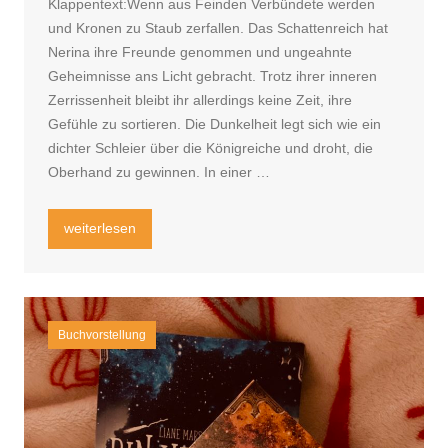
Klappentext:Wenn aus Feinden Verbündete werden
und Kronen zu Staub zerfallen. Das Schattenreich hat
Nerina ihre Freunde genommen und ungeahnte
Geheimnisse ans Licht gebracht. Trotz ihrer inneren
Zerrissenheit bleibt ihr allerdings keine Zeit, ihre
Gefühle zu sortieren. Die Dunkelheit legt sich wie ein
dichter Schleier über die Königreiche und droht, die
Oberhand zu gewinnen. In einer …
„Rezension Fallen Queen – ein Herz so schwarz wie Ebenho
weiterlesen
Buchvorstellung