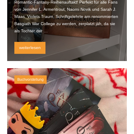
Romantic-Fantasy-Reihenauftakt! Perfekt für alle Fans
von Jennifer L. Armentrout, Naomi Novik und Sarah J.
Maas. Violets Traum, Schriftgelehrte am renommierten
Basgiath War College zu werden, zerplatzt jäh, da sie
als Tochter der …
„Rezension Fourth Wing von Rebecca Yarros!“
weiterlesen
Buchvorstellung