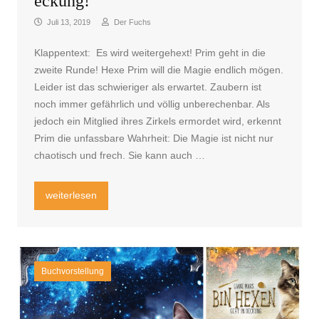
eckung!
Juli 13, 2019
Der Fuchs
Klappentext: Es wird weitergehext! Prim geht in die
zweite Runde! Hexe Prim will die Magie endlich mögen.
Leider ist das schwieriger als erwartet. Zaubern ist
noch immer gefährlich und völlig unberechenbar. Als
jedoch ein Mitglied ihres Zirkels ermordet wird, erkennt
Prim die unfassbare Wahrheit: Die Magie ist nicht nur
chaotisch und frech. Sie kann auch …
„Rezension von Bin Hexen geht in Deckung!“
weiterlesen
Buchvorstellung