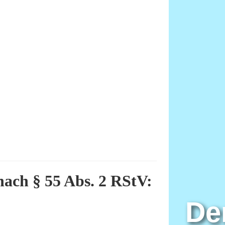
Neueste Beiträge
Rezension von Tokio Regen von
Yasmin Shakarami
Rezension Fourth Wing von Rebecca
Yarros!
Rezension Fallen Queen – ein Herz so
schwarz wie Ebenholz
Rezension von Bin Hexen geht in
Deckung!
Mein Lesemonat Juni
nach § 55 Abs. 2 RStV:
De
Meta
Anmelden