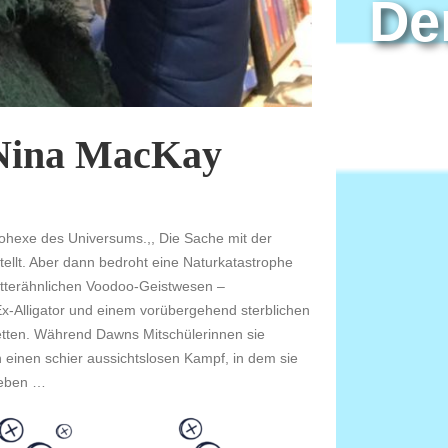
De
 Nina MacKay
ohexe des Universums.,, Die Sache mit der
ellt. Aber dann bedroht eine Naturkatastrophe
ötterähnlichen Voodoo-Geistwesen –
x-Alligator und einem vorübergehend sterblichen
retten. Während Dawns Mitschülerinnen sie
 einen schier aussichtslosen Kampf, in dem sie
 Leben …