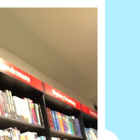
Neueste Beiträge
Rezension von Tokio Regen von
Yasmin Shakarami
Rezension Fourth Wing von Rebecca
Yarros!
Rezension Fallen Queen – ein Herz so
schwarz wie Ebenholz
Rezension von Bin Hexen geht in
Deckung!
Mein Lesemonat Juni
Meta
Anmelden