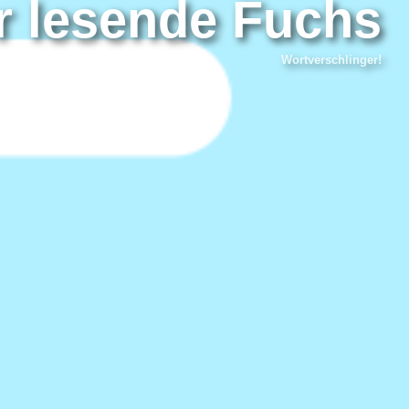
r lesende Fuchs
Wortverschlinger!