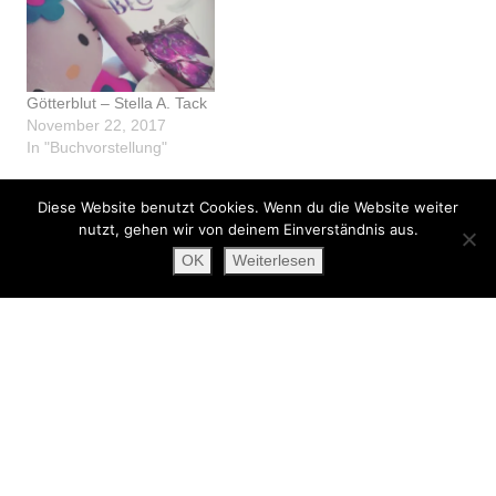
Götterblut – Stella A. Tack
November 22, 2017
In "Buchvorstellung"
Diese Website benutzt Cookies. Wenn du die Website weiter
nutzt, gehen wir von deinem Einverständnis aus.
«
Mein magisches Wochenende und #Leselaunen
The Burning Sky: Der flammende Himmel – Sherry Thomas
»
OK
Weiterlesen