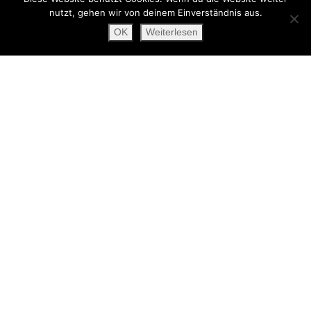
nutzt, gehen wir von deinem Einverständnis aus.
«
Rabenaas – Wie Mann die Schatten Fängt – Sarah Adler
Rosen und Knochen
»
OK
Weiterlesen