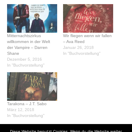
Mitternachtszirkus
Wir fliegen wenn wir fallen
willkommen in der Welt
– Ava Reed
der Vampire – Darren
Januar 26, 2018
Shane
In "Buchvorstellung"
Dezember 5, 2016
In "Buchvorstellung"
Tarakona – J.T. Sabo
März 12, 2018
In "Buchvorstellung"
Diese Website benutzt Cookies. Wenn du die Website weiter