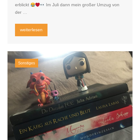
erblickt
Im Juli dann mein großer Umzug von
der …
„Fuchsiger Jahresrückblick“
weiterlesen
Sonstiges