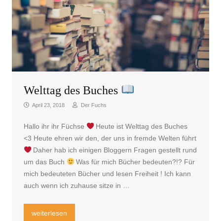
Welttag des Buches
April 23, 2018
Der Fuchs
Hallo ihr ihr Füchse
Heute ist Welttag des Buches
<3 Heute ehren wir den, der uns in fremde Welten führt
Daher hab ich einigen Bloggern Fragen gestellt rund
um das Buch
Was für mich Bücher bedeuten?!? Für
mich bedeuteten Bücher und lesen Freiheit ! Ich kann
auch wenn ich zuhause sitze in …
„Welttag des Buches
“
weiterlesen