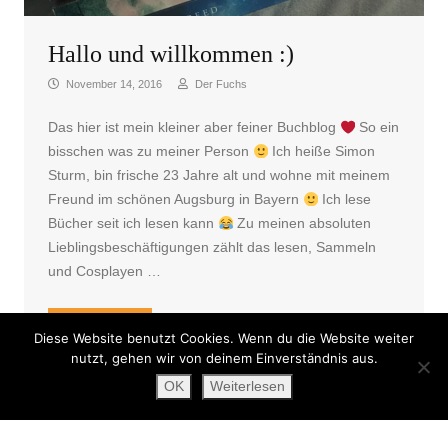
Hallo und willkommen :)
November 14, 2016
Der Fuchs
Das hier ist mein kleiner aber feiner Buchblog
So ein
bisschen was zu meiner Person
Ich heiße Simon
Sturm, bin frische 23 Jahre alt und wohne mit meinem
Freund im schönen Augsburg in Bayern
Ich lese
Bücher seit ich lesen kann
Zu meinen absoluten
Lieblingsbeschäftigungen zählt das lesen, Sammeln
und Cosplayen …
„Hallo und willkommen
“
weiterlesen
Diese Website benutzt Cookies. Wenn du die Website weiter
nutzt, gehen wir von deinem Einverständnis aus.
OK
Weiterlesen