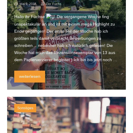
Mai 9, 2018
Der Fuchs
Hallo ihr Füchse
Die vergangene Woche fing
unspektakulär an und ist mit einem mega Highlight zu
Ende gegangen! Der erste Teil der Woche hab ich
größten teils damit verbracht Bewerbungen zu
schreiben… nebenher hab ich natürlich gelesen! Die
Woche hat mich das Rezensionsexemplar von 13 aus
dem Papierverzierer begleitet:) Ich bin bis jetzt noch …
SEITENLEISTE
„Mein magisches Wochenende und #Leselaunen“
weiterlesen
Sonstiges