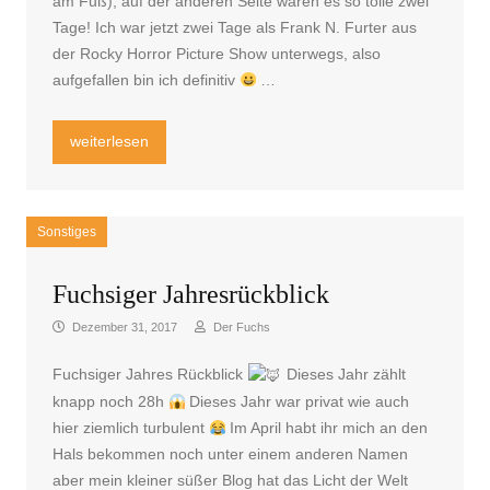
am Fuß), auf der anderen Seite waren es so tolle zwei
Tage! Ich war jetzt zwei Tage als Frank N. Furter aus
der Rocky Horror Picture Show unterwegs, also
aufgefallen bin ich definitiv
…
„Mein kleiner Messebericht“
weiterlesen
Sonstiges
Fuchsiger Jahresrückblick
Dezember 31, 2017
Der Fuchs
Fuchsiger Jahres Rückblick
Dieses Jahr zählt
knapp noch 28h
Dieses Jahr war privat wie auch
hier ziemlich turbulent
Im April habt ihr mich an den
Hals bekommen noch unter einem anderen Namen
aber mein kleiner süßer Blog hat das Licht der Welt